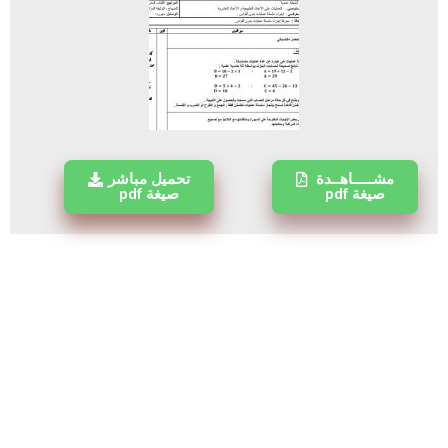
مشـــــاهــدة
تحميل مباشر
صيغة pdf
صيغة pdf